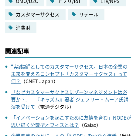
OMO/D2C
アプリ/IoT
LTV/NPS
カスタマーサクセス
リテール
消費財
関連記事
“実践論”としてのカスタマーサクセス。日本の企業の
未来を変えるコンセプト「カスタマーサクセス」って
何？
（CNET Japan）
「なぜカスタマーサクセスにゾーンマネジメントは必
要か？」＿『キャズム』著者 ジェフリー・ムーア氏講
演を受けて
（電通デジタル）
「イノべーションを起こすために友情を育む」NODEが
思い描く分散型オフィスとは？
（Gaiax）
企業変革のために、人の「NODE」をつなぐ流儀
（当サ