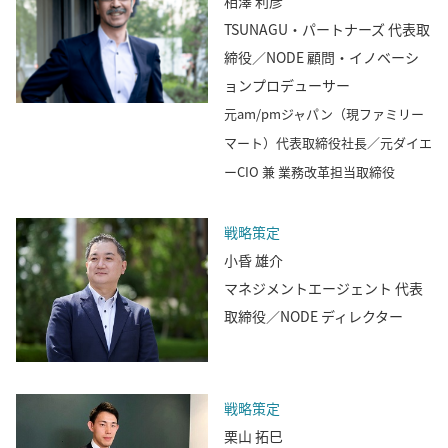
相澤 利彦
TSUNAGU・パートナーズ 代表取
締役／NODE 顧問・イノベーシ
ョンプロデューサー
元am/pmジャパン（現ファミリー
マート）代表取締役社長／元ダイエ
ーCIO 兼 業務改革担当取締役
戦略策定
小昏 雄介
マネジメントエージェント 代表
取締役／NODE ディレクター
戦略策定
栗山 拓巳