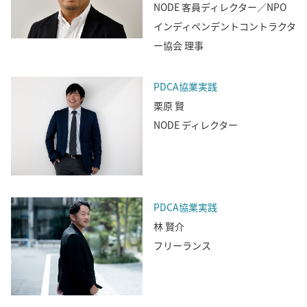
NODE 客員ディレクター／NPO
インディペンデントコントラクタ
ー協会 理事
PDCA協業実践
栗原 賢
NODE ディレクター
PDCA協業実践
林 賢介
フリーランス