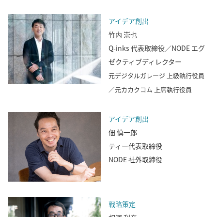
アイデア創出
竹内 崇也
Q-inks 代表取締役／NODE エグ
ゼクティブディレクター
元デジタルガレージ 上級執行役員
／元カカクコム 上席執行役員
アイデア創出
佃 慎一郎
ティー代表取締役
NODE 社外取締役
戦略策定