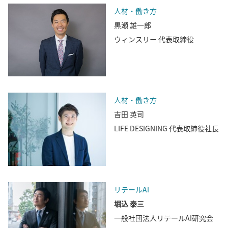
人材・働き方
黒瀬 雄一郎
ウィンスリー 代表取締役
人材・働き方
吉田 英司
LIFE DESIGNING 代表取締役社長
リテールAI
堀込 泰三
一般社団法人リテールAI研究会