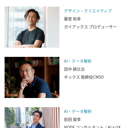
デザイン・クリエイティブ
藤堂 和幸
ガイアックス プロデューサー
AI・データ解析
田中 耕比古
ギックス 取締役CMSO
AI・データ解析
前田 俊幸
NODE コンサルタント／AI×UX