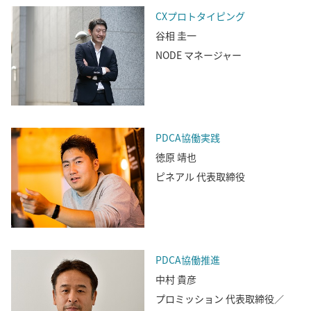
CXプロトタイピング
谷相 圭一
NODE マネージャー
PDCA協働実践
徳原 靖也
ピネアル 代表取締役
PDCA協働推進
中村 貴彦
プロミッション 代表取締役／