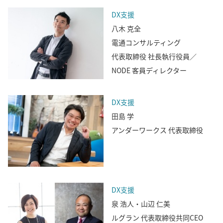
DX支援
八木 克全
電通コンサルティング
代表取締役 社長執行役員／
NODE 客員ディレクター
DX支援
田島 学
アンダーワークス 代表取締役
DX支援
泉 浩人・山辺 仁美
ルグラン 代表取締役共同CEO