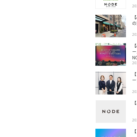
2
【
の
2
【
ー
N
2
【
ー
2
【
2
【