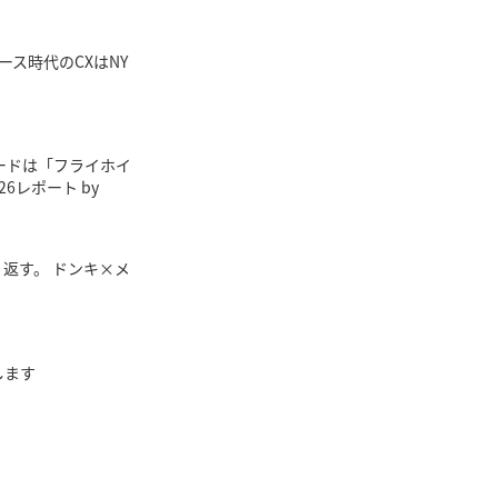
マース時代のCXはNY
ワードは「フライホイ
26レポート by
り返す。 ドンキ×メ
します