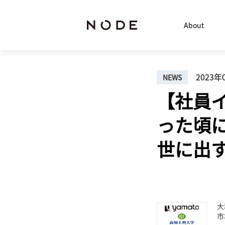
About
2023年
NEWS
【社員
った頃
世に出
大
市