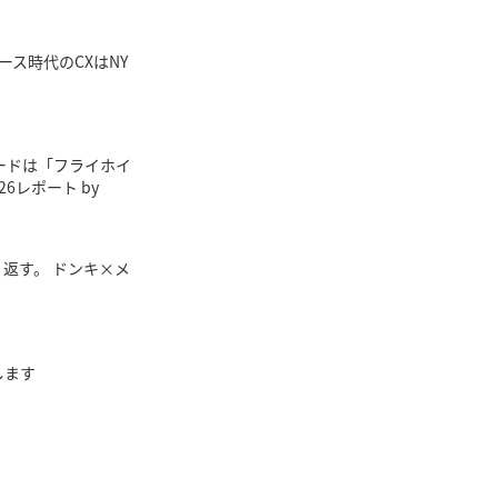
マース時代のCXはNY
ワードは「フライホイ
26レポート by
り返す。 ドンキ×メ
します