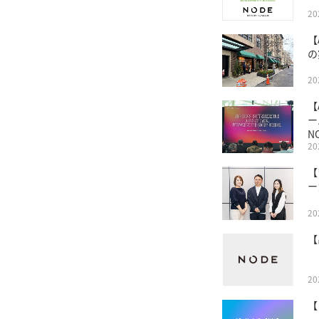
2
【
の
2
【
ー
N
2
【
ー
2
【
2
【