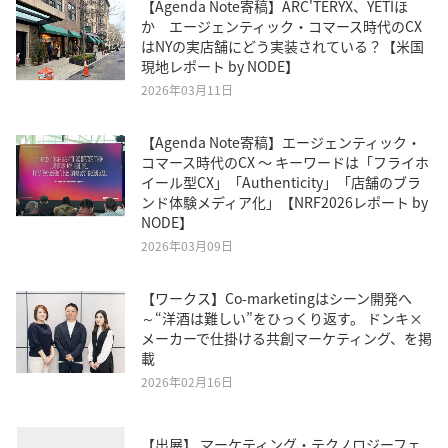
【Agenda Note寄稿】ARC'TERYX、YETIほ
か エージェンティック・コマース時代のCX
はNYの実店舗にどう実装されている？【米国
現地レポート by NODE】
2026年03月11日
【Agenda Note寄稿】エージェンティック・
コマース時代のCX 〜 キーワードは「フライホ
イール型CX」「Authenticity」「店舗のブラ
ンド体験メディア化」【NRF2026レポート by
NODE】
2026年03月09日
【ワークス】Co-marketingはシーン開発へ
～“洋酒は難しい”をひっくり返す。 ドンキ×
メーカーで仕掛ける共創マーケティング、を掲
載
2026年02月16日
【出展】 マーケティング・テクノロジーフェ