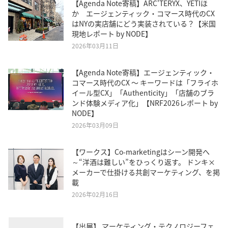
【Agenda Note寄稿】ARC'TERYX、YETIほ
か エージェンティック・コマース時代のCX
はNYの実店舗にどう実装されている？【米国
現地レポート by NODE】
2026年03月11日
【Agenda Note寄稿】エージェンティック・
コマース時代のCX 〜 キーワードは「フライホ
イール型CX」「Authenticity」「店舗のブラ
ンド体験メディア化」【NRF2026レポート by
NODE】
2026年03月09日
【ワークス】Co-marketingはシーン開発へ
～“洋酒は難しい”をひっくり返す。 ドンキ×
メーカーで仕掛ける共創マーケティング、を掲
載
2026年02月16日
【出展】 マーケティング・テクノロジーフェ