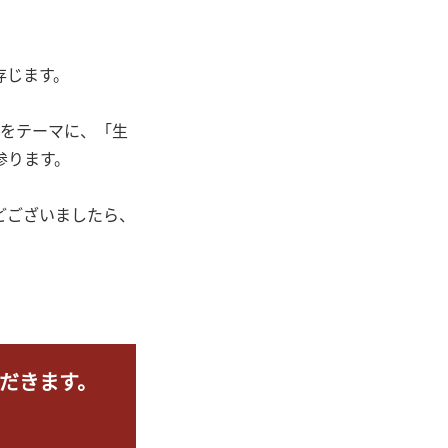
存じます。
」をテーマに、「生
参ります。
どございましたら、
だきます。